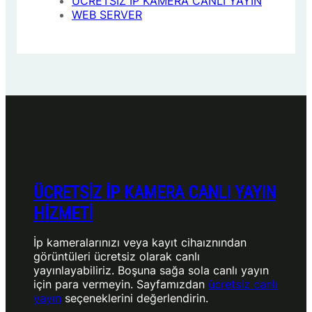
ÜCRETSİZ IP KAMERA CANLI YAYIN
WEB SERVER
ÜCRETSİZ İP KAMERA CANLI YAYIN
HİZMETİ
İp kameralarınızı veya kayıt cihaıznından
görüntüleri ücretsiz olarak canlı
yayınlayabiliriz. Boşuna sağa sola canlı yayın
için para vermeyin. Sayfamızdan
ücretsiz canlı
yayın
seçeneklerini değerlendirin.