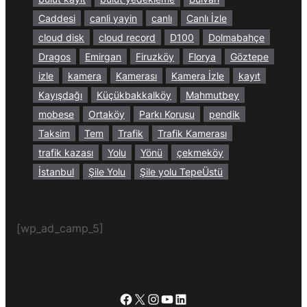
Caddesi
canli yayin
canlı
Canlı İzle
cloud disk
cloud record
D100
Dolmabahçe
Dragos
Emirgan
Firuzköy
Florya
Göztepe
izle
kamera
Kamerası
Kamera İzle
kayıt
Kayışdağı
Küçükbakkalköy
Mahmutbey
mobese
Ortaköy
Parkı Korusu
pendik
Taksim
Tem
Trafik
Trafik Kamerası
trafik kazası
Yolu
Yönü
çekmeköy
İstanbul
Şile Yolu
Şile yolu TepeÜstü
[wp_ad_camp_5]
Facebook
X
Instagram
YouTube
LinkedIn