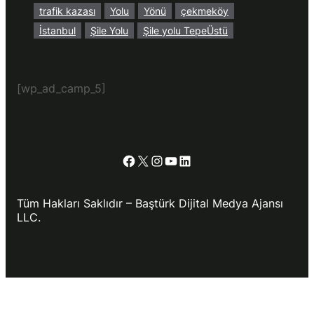
trafik kazası
Yolu
Yönü
çekmeköy
İstanbul
Şile Yolu
Şile yolu TepeÜstü
[wp_ad_camp_5]
Facebook
X
Instagram
YouTube
LinkedIn
Tüm Hakları Saklıdır – Baştürk Dijital Medya Ajansı
LLC.