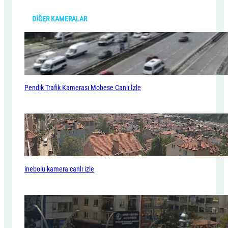
h
DİĞER KAMERALAR
Pendik Trafik Kamerası Mobese Canlı İzle
inebolu kamera canlı izle