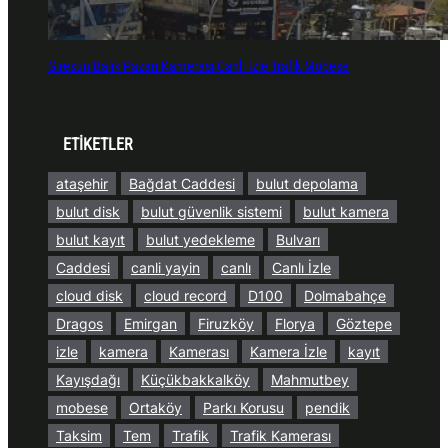
Giresun Balık Pazarı Kamerası Canlı İzle Trafik Mobese
ETİKETLER
ataşehir
Bağdat Caddesi
bulut depolama
bulut disk
bulut güvenlik sistemi
bulut kamera
bulut kayıt
bulut yedekleme
Bulvarı
Caddesi
canli yayin
canlı
Canlı İzle
cloud disk
cloud record
D100
Dolmabahçe
Dragos
Emirgan
Firuzköy
Florya
Göztepe
izle
kamera
Kamerası
Kamera İzle
kayıt
Kayışdağı
Küçükbakkalköy
Mahmutbey
mobese
Ortaköy
Parkı Korusu
pendik
Taksim
Tem
Trafik
Trafik Kamerası