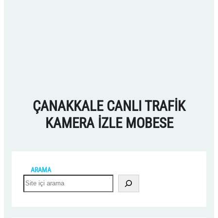
ÇANAKKALE CANLI TRAFIK
KAMERA IZLE MOBESE
ARAMA
S
e
a
r
c