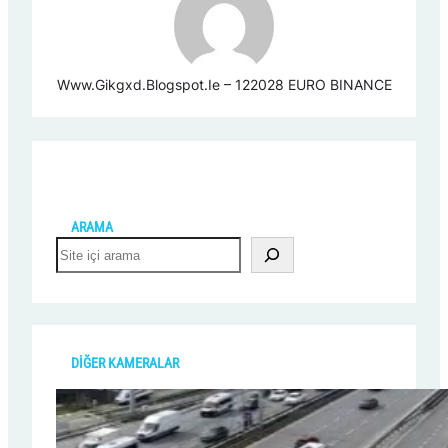
Www.gikgxd.blogspot.ie – 122028 EURO BINANCE
ARAMA
S
e
a
r
c
h
DİĞER KAMERALAR