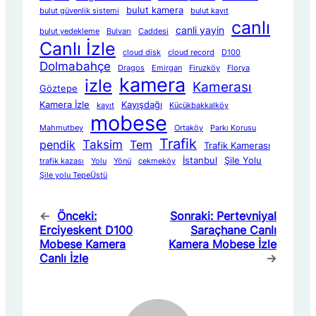
bulut kamera
bulut güvenlik sistemi
bulut kayıt
canlı
canli yayin
bulut yedekleme
Bulvarı
Caddesi
Canlı İzle
cloud disk
cloud record
D100
Dolmabahçe
Dragos
Emirgan
Firuzköy
Florya
kamera
izle
Kamerası
Göztepe
Kamera İzle
Kayışdağı
kayıt
Küçükbakkalköy
mobese
Mahmutbey
Ortaköy
Parkı Korusu
Trafik
Taksim
pendik
Tem
Trafik Kamerası
İstanbul
Şile Yolu
trafik kazası
Yolu
Yönü
çekmeköy
Şile yolu TepeÜstü
←
Önceki:
Sonraki:
Pertevniyal
Erciyeskent D100
Saraçhane Canlı
Mobese Kamera
Kamera Mobese İzle
Canlı İzle
→