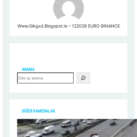
Www.gikgxd.blogspot.ie – 122028 EURO BINANCE
ARAMA
S
e
a
r
c
h
DİĞER KAMERALAR