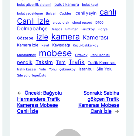
bulut kamera
bulut güvenlik sistemi
bulut kayıt
canlı
canli yayin
bulut yedekleme
Bulvarı
Caddesi
Canlı İzle
cloud disk
cloud record
D100
Dolmabahçe
Dragos
Emirgan
Firuzköy
Florya
kamera
izle
Kamerası
Göztepe
Kamera İzle
Kayışdağı
kayıt
Küçükbakkalköy
mobese
Mahmutbey
Ortaköy
Parkı Korusu
Trafik
Taksim
pendik
Tem
Trafik Kamerası
İstanbul
Şile Yolu
trafik kazası
Yolu
Yönü
çekmeköy
Şile yolu TepeÜstü
←
Önceki:
Bağyolu
Sonraki:
Sabiha
Harmandere Trafik
gökçen Trafik
Kamerası Mobese
Kamerası Mobese
Canlı İzle
Canlı İzle
→