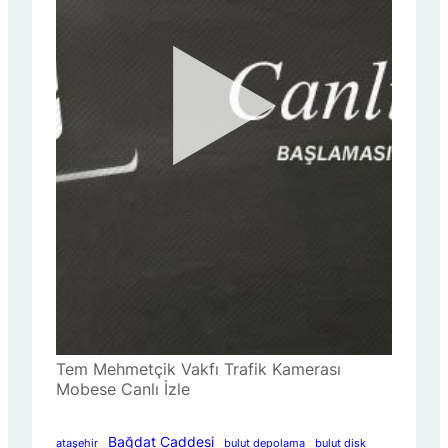
Tem Mehmetçik Vakfı Trafik Kamerası
Mobese Canlı İzle
Bağdat Caddesi
ataşehir
bulut depolama
bulut disk