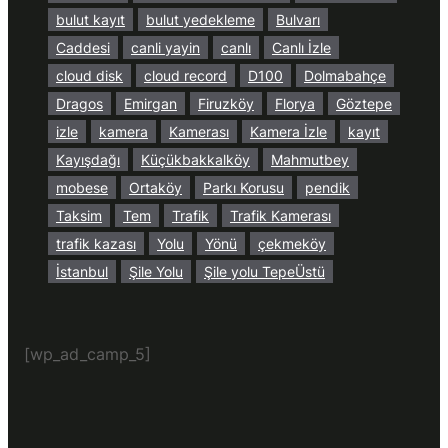
bulut kayıt
bulut yedekleme
Bulvarı
Caddesi
canli yayin
canlı
Canlı İzle
cloud disk
cloud record
D100
Dolmabahçe
Dragos
Emirgan
Firuzköy
Florya
Göztepe
izle
kamera
Kamerası
Kamera İzle
kayıt
Kayışdağı
Küçükbakkalköy
Mahmutbey
mobese
Ortaköy
Parkı Korusu
pendik
Taksim
Tem
Trafik
Trafik Kamerası
trafik kazası
Yolu
Yönü
çekmeköy
İstanbul
Şile Yolu
Şile yolu TepeÜstü
[wp_ad_camp_5]