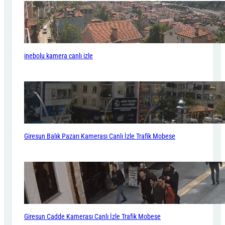
a
s
ı
Y
o
inebolu kamera canlı izle
l
u
K
a
m
e
r
a
Giresun Balık Pazarı Kamerası Canlı İzle Trafik Mobese
C
a
n
l
ı
İ
z
l
Giresun Cadde Kamerası Canlı İzle Trafik Mobese
e